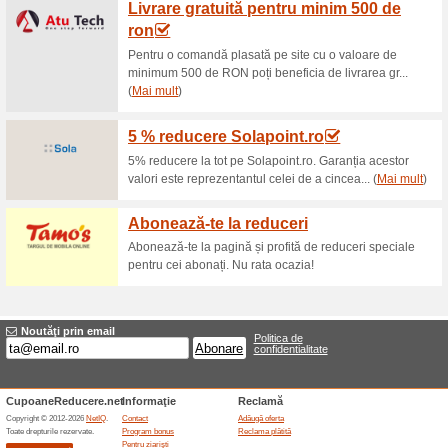
Reduceri şi ocazii a
Eroare!
Din păcate, această categorie nu co
Vizitați www.mobila-ghencea.ro
Adăugă oferta
Oferte terminate... (1x)