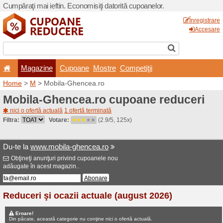
Cumpăraţi mai ieftin. Econom
Magazine
Cupoane
Home
>
M
> Mobila-Ghenc