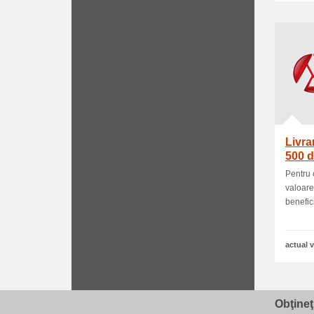
Livra
500 d
Pentru 
valoar
benefici
actual v
Obţineţ