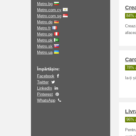
Metro.bg
Crea
Metro.com.cy
Metro.com.sg
84% a
Metro.de
Crează
Metro.fr
afacea
Metro.pe
Metro.pk
Metro.sk
Metro.ua
Card
78% a
Împărtăşire:
Facebook
Ia-ți 
Twitter
LinkedIn
Pinterest
WhatsApp
Livr
96% a
Pentru