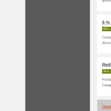
gratui
5 %
92% a
Cumpăr
disco
Redu
96% a
Profit
Categ
Ofert