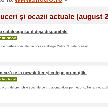
uceri şi ocazii actuale (august 
e cataloage sunt deja disponibile
 funcţionat
ă de ofertele speciale din noile cataloage Metro! Nu rata ocazia!
ează-te la newsletter și culege promoțiile
 funcţionat
ă acum de promoțiile speciale pentru abonați doar pe metro.ro. Nu rata ocazia