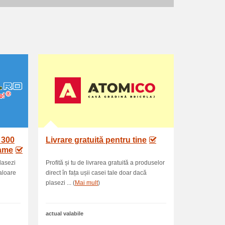
 300
Livrare gratuită pentru tine
rame
lasezi
Profită și tu de livrarea gratuită a produselor
aloare
direct în fața ușii casei tale doar dacă
plasezi ... (
Mai mult
)
actual valabile