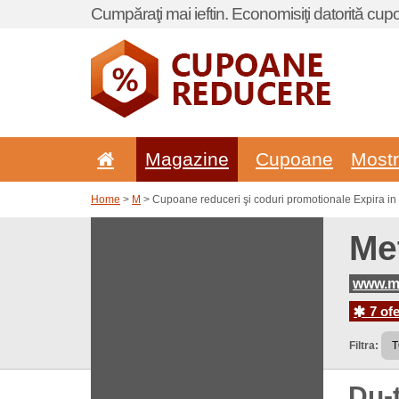
Cumpăraţi mai ieftin. Economisiţi datorită cup
Magazine
Cupoane
Most
Home
>
M
> Cupoane reduceri şi coduri promotionale Expira in
Me
www.me
7 ofe
Filtra:
Du-