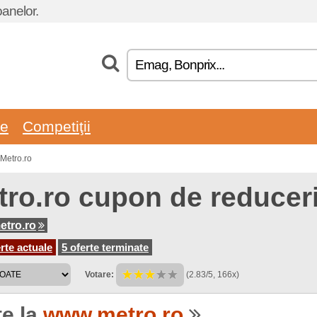
oanelor.
re
Competiţii
 Metro.ro
tro.ro cupon de reducer
tro.ro
rte actuale
5 oferte terminate
Votare:
(2.83/5, 166x)
te la
www.metro.ro