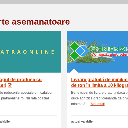
rte asemanatoare
ogul de produse cu
Livrare gratuită de minikm
eri
de ron în limita a 10 kilog
 de reducerile speciale din catalog
Beneficiezi de livrare gratuită dacă p
 piatraonline.ro. Nu rata ocazia!
orice achiziție drept comandă de o v
minimală ... (
Mai mult
)
alabile
actual valabile