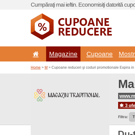
Cumpăraţi mai ieftin. Economisiţi datorită cup
Magazine
Cupoane
Most
Home
>
M
> Cupoane reduceri şi coduri promotionale Expira in 
Ma
www.ma
3 ofe
Filtra:
Du-