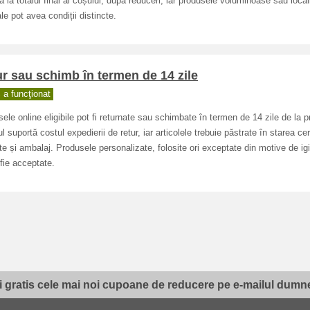
că la totalul final al coșului, după reduceri, iar produsele voluminoase sau locali
le pot avea condiții distincte.
r sau schimb în termen de 14 zile
a funcţionat
ele online eligibile pot fi returnate sau schimbate în termen de 14 zile de la p
ul suportă costul expedierii de retur, iar articolele trebuie păstrate în starea ce
te și ambalaj. Produsele personalizate, folosite ori exceptate din motive de ig
fie acceptate.
i gratis cele mai noi cupoane de reducere pe e-mailul dumne