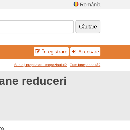
România
Căutare
Înregistrare
Accesare
Sunteţi proprietarul magazinului?
Cum funcționează?
ane reduceri