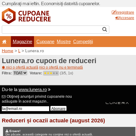
Cumpăraţi mai ieftin. Econom
Magazine
Cupoane
Home
>
L
> Lunera.ro