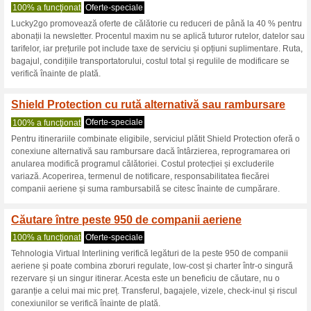
Lucky2go.com 
3 oferte actuale
34 oferte ter
Filtra:
Votare:
Du-te la
ro.lucky2go.com
Obţineţi anunţuri privind cu
adăugate în acest magazin..
A