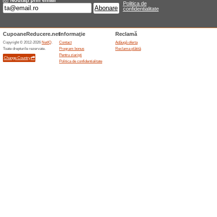
Reduceri şi ocazii a
Lensa ajunge n Bacu
100% a funcţionat
Oferte-spe
Ne bucurăm să vă anunțăm c
Bacău.