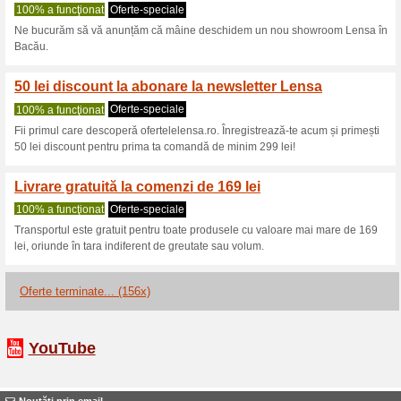
Lensa.ro cupon
3 oferte actuale
156 oferte te
Filtra:
Votare:
Du-te la
lensa.ro
Obţineţi anunţuri privind cu
adăugate în acest magazin..
A