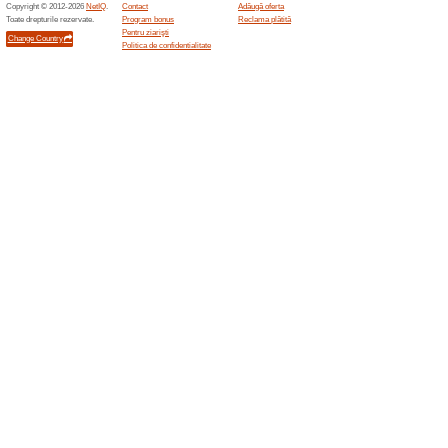
Reduceri şi ocazii a
Lista curentă de ofer
100% a funcţionat
Oferte-spe
Pe site-ul LEGO.com seturile 
Star Wars și Minecraft sunt pr