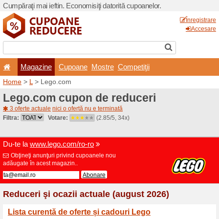
Cumpăraţi mai ieftin. Econom
Magazine
Cupoane
Home
>
L
> Lego.com