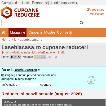
Cumpăraţi mai ieftin. Econom
Magazine
Cupoane
Home
>
L
> Lasebiacasa.r