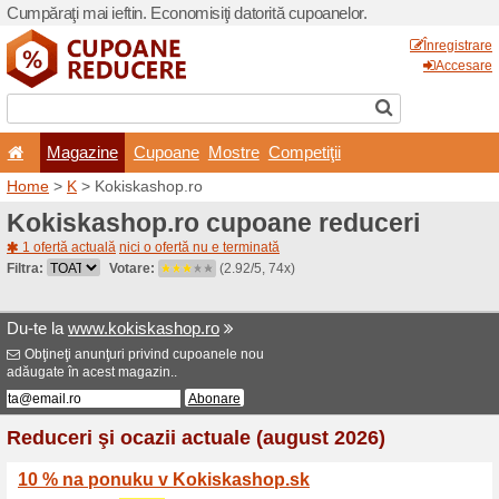
Cumpăraţi mai ieftin. Econom
Magazine
Cupoane
Home
>
K
> Kokiskashop.r