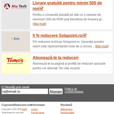
Reduceri şi ocazii a
10 % na ponuku v Ko
0% a funcţionat
Cupon
Zľava 10% na všetok nezľavnen
použijete zľavový kód a autom
zľavu na nákup v e-shope Kok