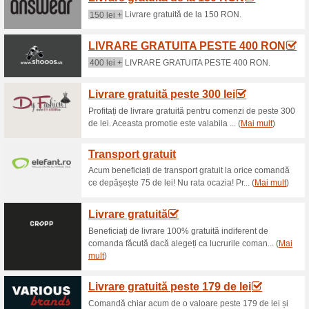
Livrare gratuită peste
90% a funcţionat
Oferte-spec
Profitați de livrare gratuită p
promotie este valabila pentru 
poate cumula si cu alte coduri
Înregistrează-te la noi
88% a funcţionat
Oferte-spec