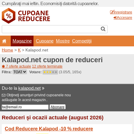
Cumpăraţi mai ieftin. Econom
Magazine
Cupoane
Home
>
K
> Kalapod.net