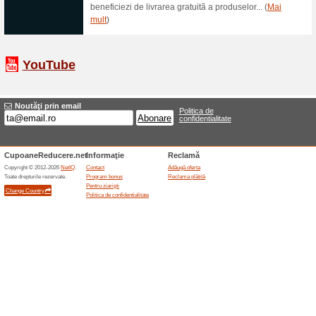
Pentru a plasa mai ușor comenzi
o listă de preferințe este doar
Avalansa Reducerilor
60% a funcţionat
Oferte-spec
Reducerile continua si dupa A
incaltamintea de sezon.
Destocare Accesorii