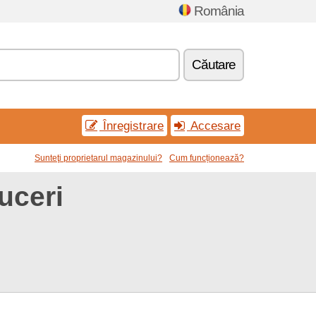
România
Căutare
Înregistrare
Accesare
Sunteţi proprietarul magazinului?
Cum funcționează?
uceri