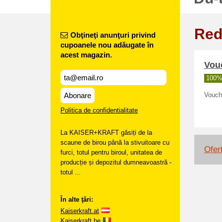
Red
Obţineţi anunţuri privind
cupoanele nou adăugate în
acest magazin.
Vouc
100% 
Abonare
Vouche
Politica de confidentialitate
La KAISER+KRAFT găsiți de la
scaune de birou până la stivuitoare cu
Ofer
furci, totul pentru biroul, unitatea de
producție și depozitul dumneavoastră -
totul ...
În alte ţări:
Kaiserkraft.at
Kaiserkraft.be