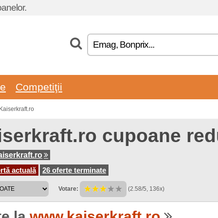
oanelor.
re
Competiţii
aiserkraft.ro
iserkraft.ro cupoane red
iserkraft.ro
rtă actuală
26 oferte terminate
Votare:
(2.58/5, 136x)
te la
www.kaiserkraft.ro