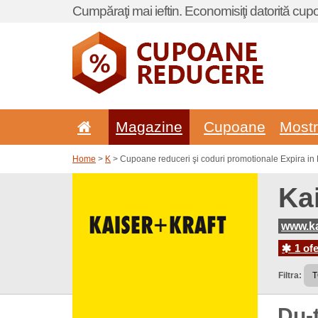
Cumpăraţi mai ieftin. Economisiţi datorită cup
Magazine
Cupoane
Most
Home
>
K
> Cupoane reduceri şi coduri promotionale Expira in K
Ka
www.ka
1 ofe
Filtra:
Du-