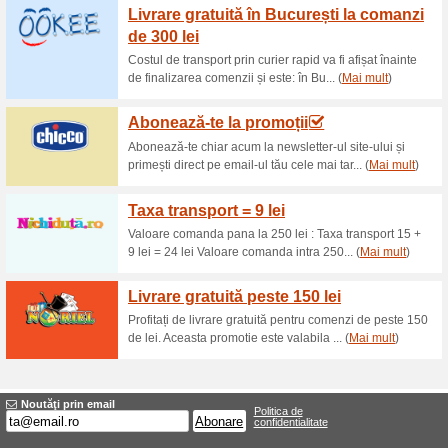
Reduceri şi ocazii a
Inscrie-te la newslette
75% a funcţionat
Oferte-spec
Inscrie-te la newsletter si esti
Livrae gratiuta