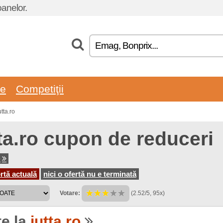
oanelor.
re
Competiţii
tta.ro
ta.ro cupon de reduceri
o
rtă actuală
nici o ofertă nu e terminată
Votare:
(2.52/5, 95x)
te la
iutta.ro