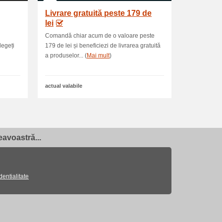
Livrare gratuită peste 179 de
lei
Comandă chiar acum de o valoare peste
legeți
179 de lei și beneficiezi de livrarea gratuită
a produselor... (
Mai mult
)
actual valabile
avoastră...
dentialitate