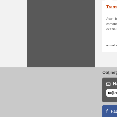
Trans
Acum be
comandă
ocazia! 
actual v
Obţineţ
No
Fa