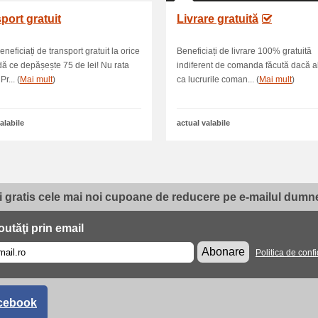
port gratuit
Livrare gratuită
neficiați de transport gratuit la orice
Beneficiați de livrare 100% gratuită
 ce depășește 75 de lei! Nu rata
indiferent de comanda făcută dacă a
Pr... (
Mai mult
)
ca lucrurile coman... (
Mai mult
)
alabile
actual valabile
i gratis cele mai noi cupoane de reducere pe e-mailul dumne
utăţi prin email
Abonare
Politica de confi
cebook