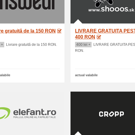
re gratuită de la 150 RON
LIVRARE GRATUITA PES
400 RON
 +
Livrare gratuită de la 150 RON.
400 lei +
LIVRARE GRATUITA PES
RON.
alabile
actual valabile