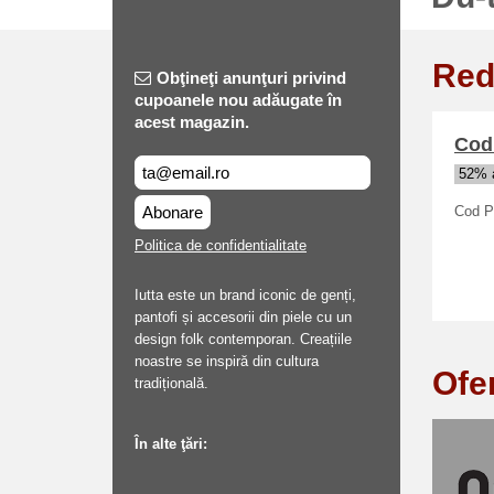
Red
Obţineţi anunţuri privind
cupoanele nou adăugate în
acest magazin.
Cod 
52% a
Abonare
Cod Pr
Politica de confidentialitate
Iutta este un brand iconic de genți,
pantofi și accesorii din piele cu un
design folk contemporan. Creațiile
noastre se inspiră din cultura
Ofe
tradițională.
În alte ţări: