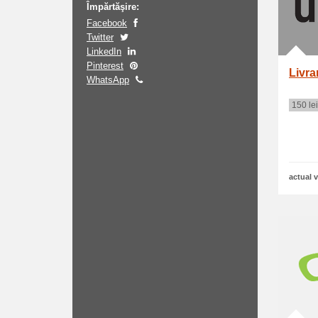
Împărtăşire:
Facebook
Twitter
LinkedIn
Pinterest
Livra
WhatsApp
150 lei
actual v