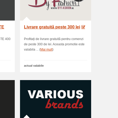
TE
Livrare gratuită peste 300 lei
TE 400
Profitați de livrare gratuită pentru comenzi
de peste 300 de lei. Aceasta promotie este
valabila ... (
Mai mult
)
actual valabile