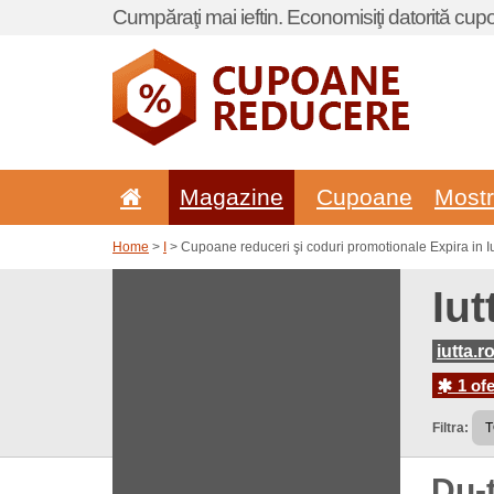
Cumpăraţi mai ieftin. Economisiţi datorită cup
Magazine
Cupoane
Most
Home
>
I
> Cupoane reduceri şi coduri promotionale Expira in Iu
Iut
iutta.r
1 ofe
Filtra:
Du-