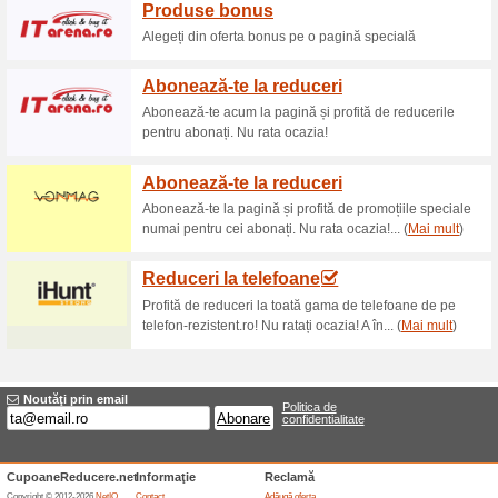
Reduceri şi ocazii a
Livrare gratuita
71% a funcţionat
Oferte-spec
LIVRARE GRATUITA Oferta vala
COST TRANSPORT 16