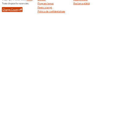
82% a funcţionat
Oferte-spec
Valabil oriunde in Romania, cu
Oferte terminate... (8x)
Oferte asemanatoar
Oferte