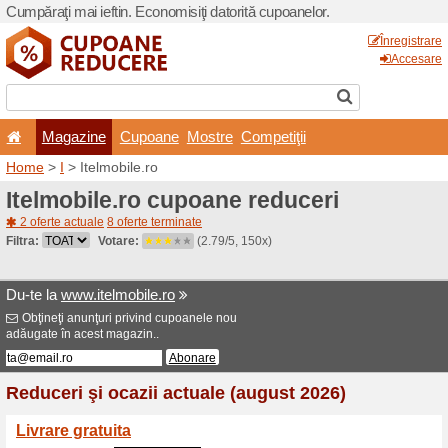
Cumpăraţi mai ieftin. Econom
Magazine
Cupoane
Home
>
I
> Itelmobile.ro