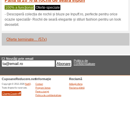
Reduceri şi ocazii a
Livrare gratuită la co
100% a funcţionat
Oferte-spe
Coletele cu valoare mai mare d
pe teritoriul României.