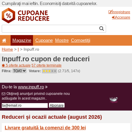
Cumpăraţi mai ieftin. Econom
Magazine
Cupoane
Home
>
I
> Inpuff.ro