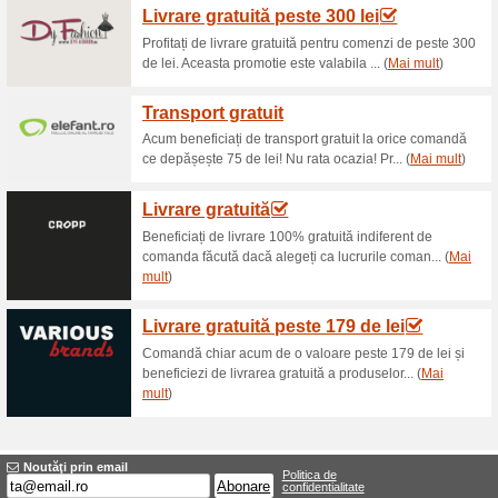
Reduceri şi ocazii a
190 lei PROMO Livrar
lei
100% a funcţionat
Oferte-spe
Puteți beneficia de livrare 
suma de 190 de lei. Comandă și