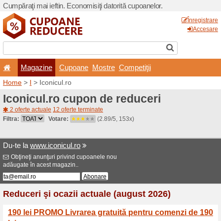
Cumpăraţi mai ieftin. Econom
Magazine
Cupoane
Home
>
I
> Iconicul.ro