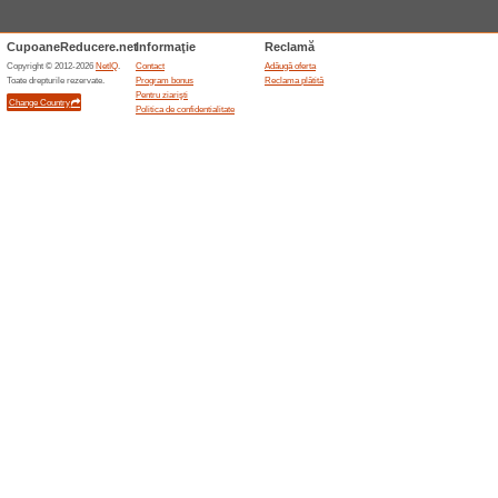
Abonare la newsletter
100% a funcţionat
Oferte-spe
Abonează-te și conectează-te i
ocazia dacă vrei să fii informat
Oferte terminate... (12x)