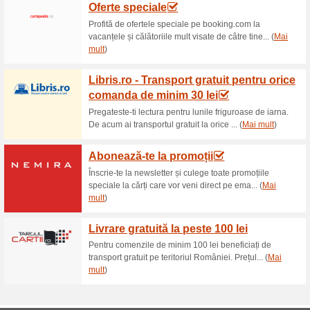
Reduceri şi ocazii a
iaBilet pe mobil
64% a funcţionat
Oferte-spec
Cumperi bilete oriunde te-ai afl
Newsletter