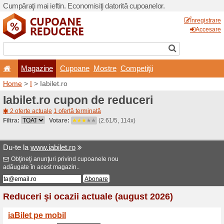
Cumpăraţi mai ieftin. Econom
Magazine
Cupoane
Home
>
I
> Iabilet.ro