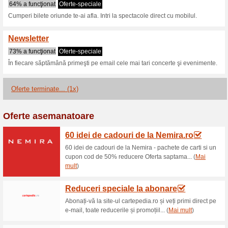
Iabilet.ro cupon
2 oferte actuale
1 ofertă term
Filtra:
Votare:
Du-te la
www.iabilet.ro
Obţineţi anunţuri privind cu
adăugate în acest magazin..
A