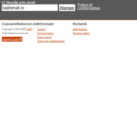
73% a funcţionat
Oferte-spec
În fiecare săptămână primeşti 
Oferte terminate... (1x)
Oferte asemanatoar
60 ide