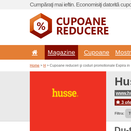
Cumpăraţi mai ieftin. Economisiţi datorită cup
Magazine
Cupoane
Most
Home
>
H
> Cupoane reduceri şi coduri promotionale Expira in
Hu
www.h
3 ofe
Filtra:
Du-