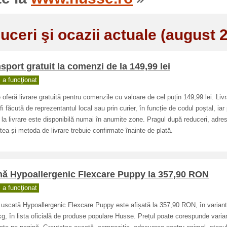
uceri şi ocazii actuale (august 
sport gratuit la comenzi de la 149,99 lei
a funcţionat
oferă livrare gratuită pentru comenzile cu valoare de cel puțin 149,99 lei. Liv
fi făcută de reprezentantul local sau prin curier, în funcție de codul poștal, iar
 la livrare este disponibilă numai în anumite zone. Pragul după reduceri, adre
tea și metoda de livrare trebuie confirmate înainte de plată.
nă Hypoallergenic Flexcare Puppy la 357,90 RON
a funcţionat
uscată Hypoallergenic Flexcare Puppy este afișată la 357,90 RON, în varian
kg, în lista oficială de produse populare Husse. Prețul poate corespunde varia