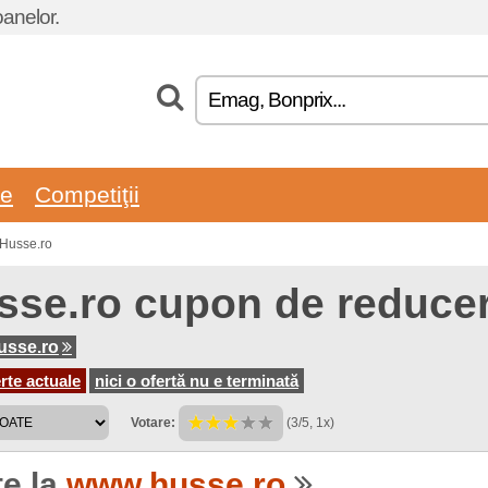
oanelor.
re
Competiţii
 Husse.ro
sse.ro cupon de reducer
usse.ro
rte actuale
nici o ofertă nu e terminată
Votare:
(3/5, 1x)
te la
www.husse.ro