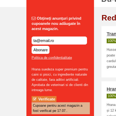
Red
Obţineţi anunţuri privind
cupoanele nou adăugate în
acest magazin.
Tran
100% 
Abonare
Husse 
poate 
Politica de confidentialitate
cardul
greuta
Hrana suedeza super premium pentru
caini si pisici, cu ingrediente naturale
de calitate, fara aditivi artificiali.
Aprobata de veterinari si de clienti din
Hra
intreaga lume.
100% 
Verificate
Hrana 
Cupoane pentru acest magazin a
fost verificat pe 17.07..
și 12 