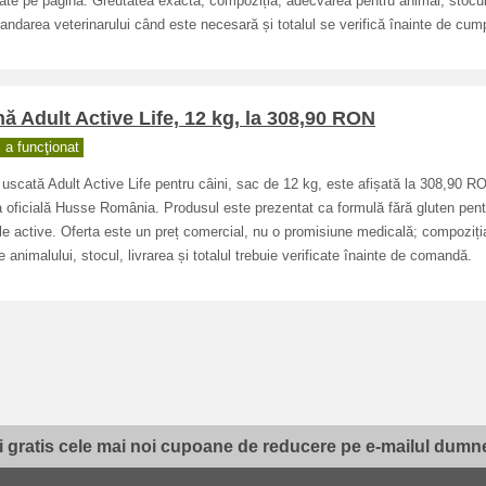
ate pe pagină. Greutatea exactă, compoziția, adecvarea pentru animal, stocul
ndarea veterinarului când este necesară și totalul se verifică înainte de cum
ă Adult Active Life, 12 kg, la 308,90 RON
a funcţionat
uscată Adult Active Life pentru câini, sac de 12 kg, este afișată la 308,90 R
 oficială Husse România. Produsul este prezentat ca formulă fără gluten pent
e active. Oferta este un preț comercial, nu o promisiune medicală; compoziția
e animalului, stocul, livrarea și totalul trebuie verificate înainte de comandă.
i gratis cele mai noi cupoane de reducere pe e-mailul dumne