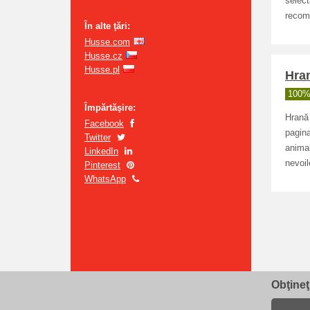
select
recoma
În alte ţări:
Husse.com
Husse.cz
Husse.pl
Hran
100% 
Împărtăşire:
Hrană 
Facebook
pagina
Twitter
animal
LinkedIn
nevoil
Pinterest
WhatsApp
Obţineţ