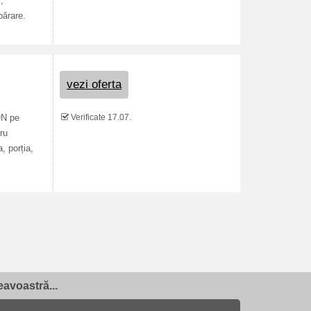
,
părare.
vezi oferta
Verificate 17.07.
ON pe
ru
, porția,
avoastră...