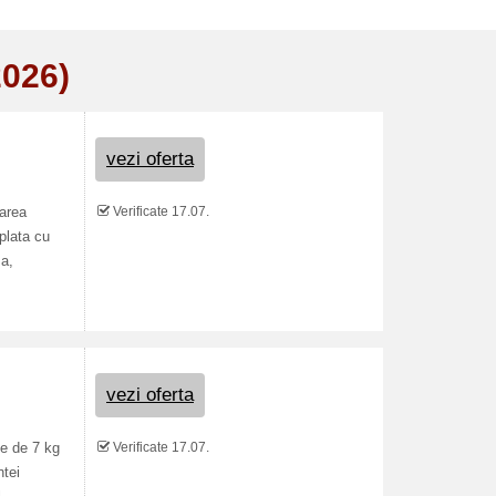
2026)
vezi oferta
Verificate 17.07.
rarea
 plata cu
sa,
vezi oferta
Verificate 17.07.
te de 7 kg
ntei