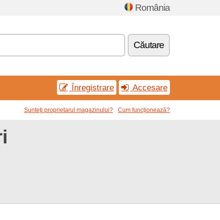
România
Căutare
Înregistrare
Accesare
Sunteţi proprietarul magazinului?
Cum funcționează?
i