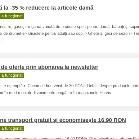
 la -35 % reducere la articole damă
a funcţionat
vis.ro, găsești o gamă variată de produse sport pentru damă, bărbați și copiir
și de drumețier- Biciclete pentru adulți sau copiir- Ghete și geci de sezonr- Tre
i.
 de oferte prin abonarea la newsletter
a funcţionat
e te așteaptă:r- Cupon de bun venit de 30 RONr- Detalii despre produsele noir-
ri în mod regulatr- Evenimente pregătite în magazinele Hervis.
ne transport gratuit și economisește 16.90 RON
a funcţionat