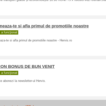
e transport gratuit și economisește 16.90 RONrr 75 x folositrrVezi ofertarrSfat
eaza-te si afla primul de promotiile noastre
a funcţionat
za-te si afla primul de promotiile noastre - Hervis.ro
RON BONUS DE BUN VENIT
a funcţionat
e abonezi la newsletter-ul Hervis.