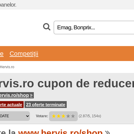
oanelor.
re
Competiţii
Hervis.ro
rvis.ro cupon de reducer
rvis.ro/shop
rte actuale
23 oferte terminate
Votare:
(2.87/5, 154x)
te la
www.hervis.ro/shop