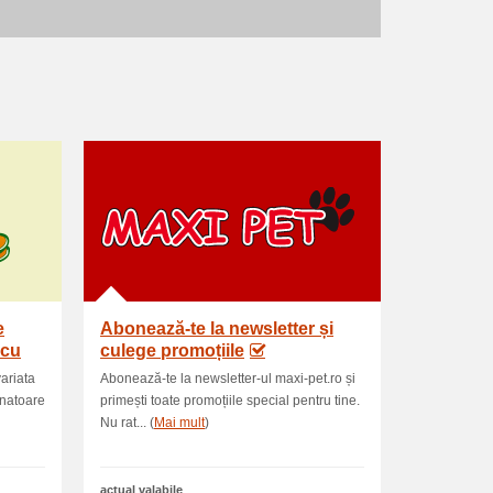
e
Abonează-te la newsletter și
 cu
culege promoțiile
variata
Abonează-te la newsletter-ul maxi-pet.ro și
anatoare
primești toate promoțiile special pentru tine.
Nu rat... (
Mai mult
)
actual valabile