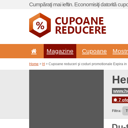
Cumpăraţi mai ieftin. Economisiţi datorită cup
Magazine
Cupoane
Most
Home
>
H
> Cupoane reduceri şi coduri promotionale Expira in 
He
www.he
7 ofe
Filtra:
Du-