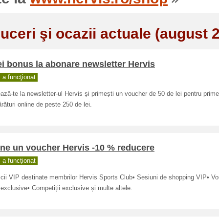
uceri şi ocazii actuale (august 
ei bonus la abonare newsletter Hervis
a funcţionat
ză-te la newsletter-ul Hervis și primești un voucher de 50 de lei pentru prime
ături online de peste 250 de lei.
ine un voucher Hervis -10 % reducere
a funcţionat
cii VIP destinate membrilor Hervis Sports Club• Sesiuni de shopping VIP• Vo
 exclusive• Competiții exclusive și multe altele.