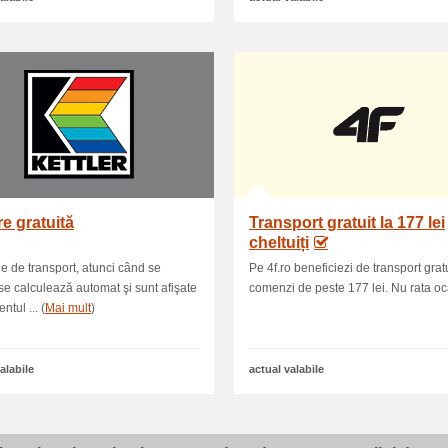
re gratuită
Transport gratuit la 177 lei
cheltuiți
le de transport, atunci când se
Pe 4f.ro beneficiezi de transport gratu
 se calculează automat şi sunt afişate
comenzi de peste 177 lei. Nu rata oc
tul ... (
Mai mult
)
alabile
actual valabile