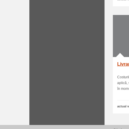
Livra
Costuri
aplică,
în momen
actual v