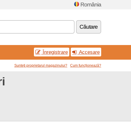
România
Căutare
Înregistrare
Accesare
Sunteţi proprietarul magazinului?
Cum funcționează?
i