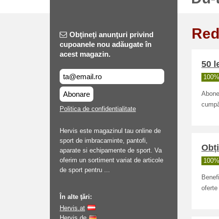
Red
Obţineţi anunţuri privind
cupoanele nou adăugate în
acest magazin.
50 l
100% 
Abonare
Abonea
cumpăr
Politica de confidentialitate
Hervis este magazinul tau online de
sport de imbracaminte, pantofi,
Obț
aparate si echipamente de sport. Va
oferim un sortiment variat de articole
100% 
de sport pentru ...
Benefi
oferte
În alte ţări:
Hervis.at
Hervis.de