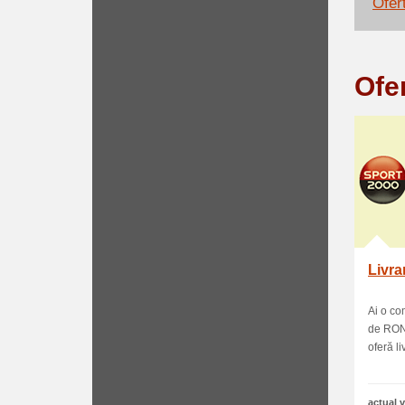
Ofer
Ofe
Livra
Ai o c
de RON?
oferă liv
actual v