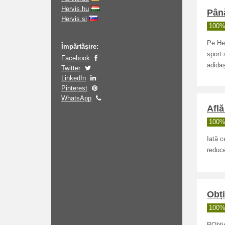
Hervis.hu
Până
Hervis.si
100% 
Pe Her
Împărtăşire:
sport 
Facebook
adidaș
Twitter
LinkedIn
Pinterest
WhatsApp
Află
100% 
Iată c
reduce
Obți
100% 