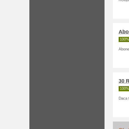
RObțin
Abon
100% 
Abonea
30 
100% 
Daca t