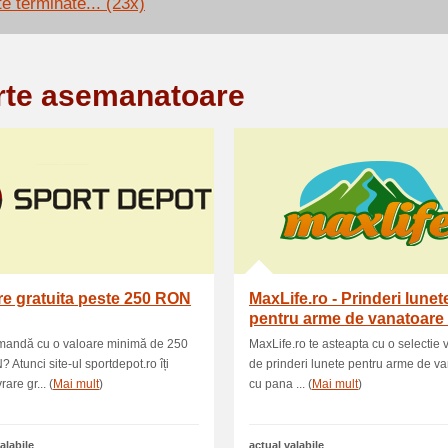
te terminate... (23x)
rte asemanatoare
re gratuita peste 250 RON
MaxLife.ro - Prinderi lunet
pentru arme de vanatoare
pana la 42 % discount
omandă cu o valoare minimă de 250
MaxLife.ro te asteapta cu o selectie 
 Atunci site-ul sportdepot.ro îți
de prinderi lunete pentru arme de v
rare gr... (
Mai mult
)
cu pana ... (
Mai mult
)
alabile
actual valabile