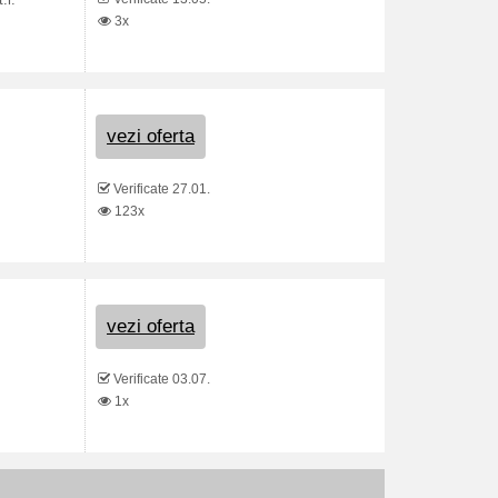
:r.
3x
vezi oferta
Verificate 27.01.
123x
vezi oferta
Verificate 03.07.
1x