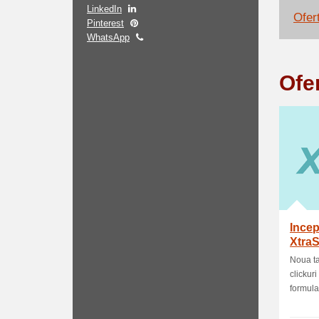
LinkedIn
Ofert
Pinterest
WhatsApp
Ofe
Incep
XtraS
Noua ta
clickur
formular