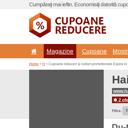
Cumpăraţi mai ieftin. Economisiţi datorită cup
Magazine
Cupoane
Most
Home
>
H
> Cupoane reduceri şi coduri promotionale Expira in 
Ha
www.ha
2 ofe
Filtra:
Du-