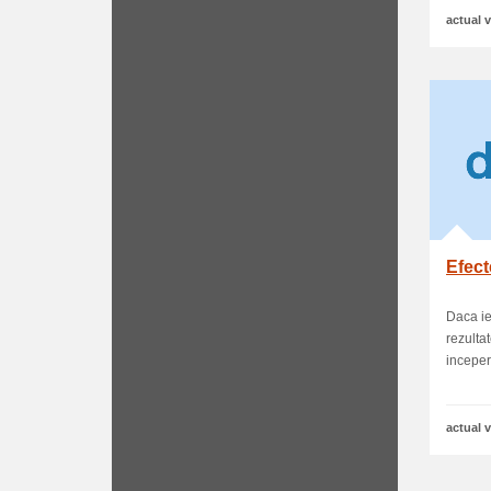
actual v
Efect
Daca ie
rezulta
incepere
actual v