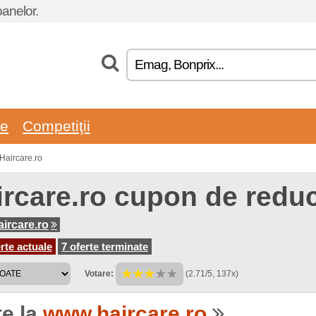
oanelor.
re
Competiţii
Haircare.ro
ircare.ro cupon de reduc
ircare.ro
rte actuale
7 oferte terminate
Votare:
(2.71/5, 137x)
te la
www.haircare.ro