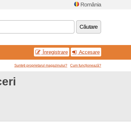
România
Căutare
Înregistrare
Accesare
Sunteţi proprietarul magazinului?
Cum funcționează?
eri