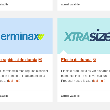
alabile
actual valabile
e rapide si de durata
Efecte de durata
i Derminax in mod regulat, o sa vezi
Efectele produsului nu vor disparea 
tele in primele 2-4 saptamani de la
momentul in care nu le vei mai lua.
a ... (
Mai mult
)
Produsul nostru iti va... (
Mai mult
)
alabile
actual valabile