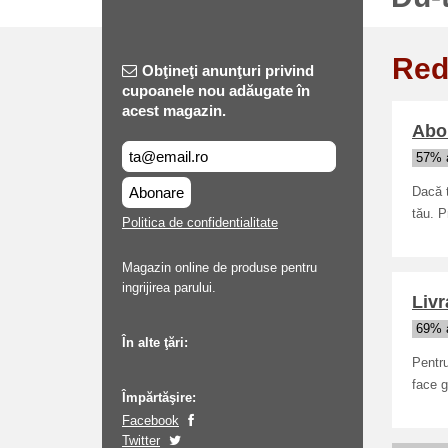
Red
Obţineţi anunţuri privind
cupoanele nou adăugate în
acest magazin.
Abo
57% a
Abonare
Dacă t
tău. P
Politica de confidentialitate
Magazin online de produse pentru
ingrijirea parului.
Livr
69% a
În alte ţări:
Pentru
face g
Împărtăşire:
Facebook
Twitter