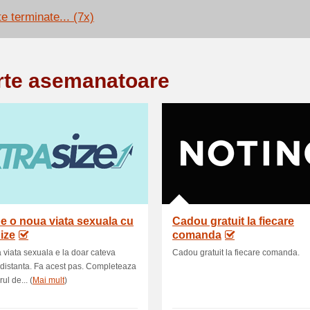
e terminate... (7x)
rte asemanatoare
e o noua viata sexuala cu
Cadou gratuit la fiecare
ize
comanda
 viata sexuala e la doar cateva
Cadou gratuit la fiecare comanda.
i distanta. Fa acest pas. Completeaza
ul de... (
Mai mult
)