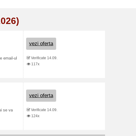
2026)
vezi oferta
Verificate 14.09.
pe email-ul
117x
vezi oferta
Verificate 14.09.
ui se va
124x