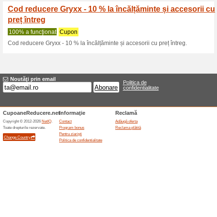
Reduceri şi ocazii a
Voucher Gryxx obține
100% a funcţionat
Oferte-spe
Voucher Gryxx obține până la 
loialitate.