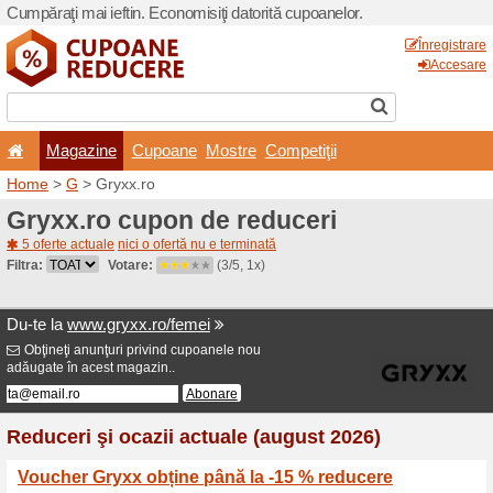
Cumpăraţi mai ieftin. Econom
Magazine
Cupoane
Home
>
G
> Gryxx.ro