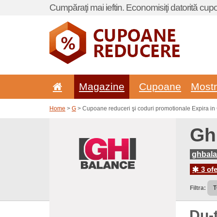
Cumpăraţi mai ieftin. Economisiţi datorită cup
Magazine
Cupoane
Most
Home
>
G
> Cupoane reduceri şi coduri promotionale Expira i
Gh
ghbala
3 ofe
Filtra:
Du-