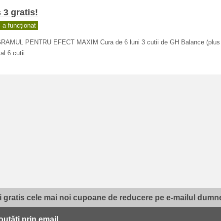
 3 gratis!
a funcţionat
AMUL PENTRU EFECT MAXIM Cura de 6 luni 3 cutii de GH Balance (plus 3
tal 6 cutii
i gratis cele mai noi cupoane de reducere pe e-mailul dumne
utăţi prin email