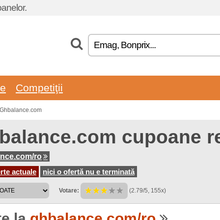
oanelor.
re
Competiţii
n Ghbalance.com
balance.com cupoane r
nce.com/ro
rte actuale
nici o ofertă nu e terminată
Votare:
(2.79/5, 155x)
te la
ghbalance.com/ro