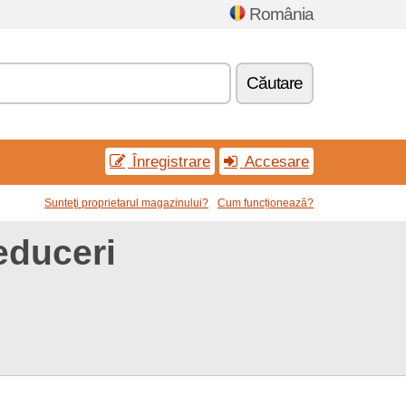
România
Căutare
Înregistrare
Accesare
Sunteţi proprietarul magazinului?
Cum funcționează?
educeri