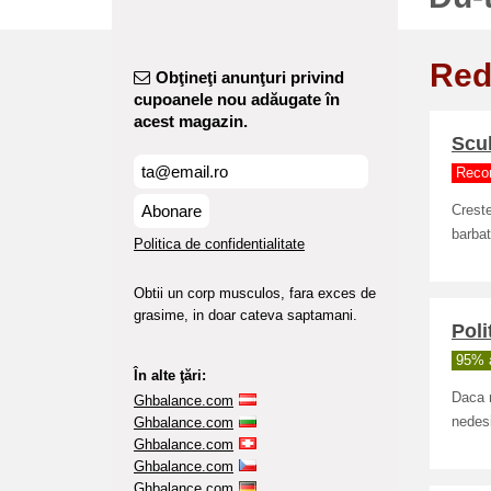
Red
Obţineţi anunţuri privind
cupoanele nou adăugate în
acest magazin.
Scul
Reco
Abonare
Creste
barbat
Politica de confidentialitate
Obtii un corp musculos, fara exces de
grasime, in doar cateva saptamani.
Poli
95% a
În alte ţări:
Daca n
Ghbalance.com
Ghbalance.com
nedesi
Ghbalance.com
Ghbalance.com
Ghbalance.com