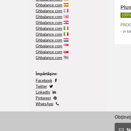
Ghbalance.com
Plus
Ghbalance.com
100% 
Ghbalance.com
Ghbalance.com
PROGR
Ghbalance.com
- in to
Ghbalance.com
Ghbalance.com
Ghbalance.com
Ghbalance.com
Ghbalance.com
Împărtăşire:
Facebook
Twitter
LinkedIn
Pinterest
WhatsApp
Obţineţ
No