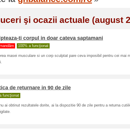
uceri şi ocazii actuale (august 
pteaza-ti corpul in doar cateva saptamani
mandăm
100% a funcţionat
rea masei musculare si un corp sculptat pare ceva imposibil pentru cei mai m
i.
tica de returnare in 90 de zile
 funcţionat
u ai obtinut rezultatele dorite, ai la dispozitie 90 de zile pentru a returna cutiil
gilate.