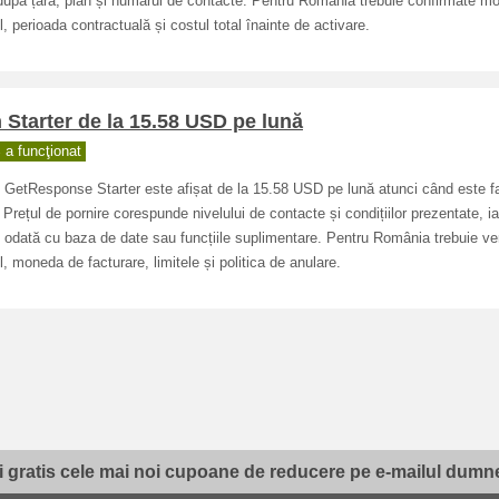
 după țară, plan și numărul de contacte. Pentru România trebuie confirmate m
, perioada contractuală și costul total înainte de activare.
 Starter de la 15.58 USD pe lună
a funcţionat
 GetResponse Starter este afișat de la 15.58 USD pe lună atunci când este f
 Prețul de pornire corespunde nivelului de contacte și condițiilor prezentate, ia
 odată cu baza de date sau funcțiile suplimentare. Pentru România trebuie ver
, moneda de facturare, limitele și politica de anulare.
i gratis cele mai noi cupoane de reducere pe e-mailul dumne