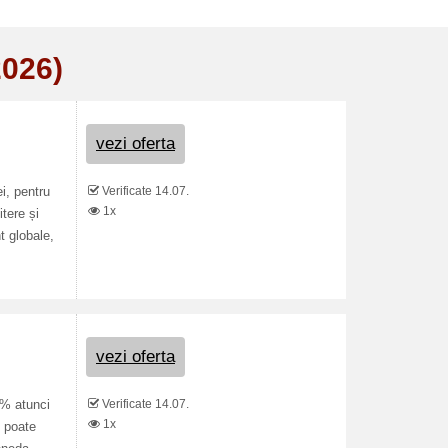
2026)
vezi oferta
Verificate 14.07.
i, pentru
1x
tere și
t globale,
vezi oferta
Verificate 14.07.
 % atunci
1x
l poate