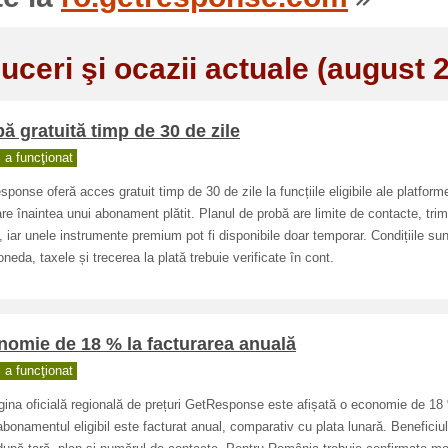
uceri şi ocazii actuale (august 
ă gratuită timp de 30 de zile
a funcţionat
ponse oferă acces gratuit timp de 30 de zile la funcțiile eligibile ale platforme
re înaintea unui abonament plătit. Planul de probă are limite de contacte, trimi
i, iar unele instrumente premium pot fi disponibile doar temporar. Condițiile sun
neda, taxele și trecerea la plată trebuie verificate în cont.
omie de 18 % la facturarea anuală
a funcţionat
ina oficială regională de prețuri GetResponse este afișată o economie de 18
bonamentul eligibil este facturat anual, comparativ cu plata lunară. Beneficiu