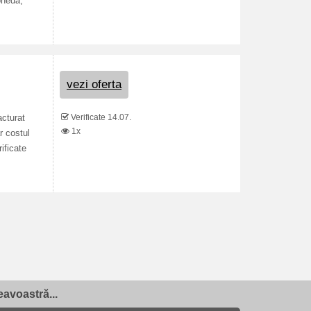
oneda,
vezi oferta
Verificate 14.07.
acturat
1x
r costul
ificate
avoastră...