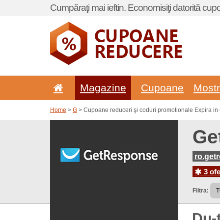
Cumpăraţi mai ieftin. Economisiţi datorită cup
Magazine
Cupoane
Most
Home
>
G
> Cupoane reduceri şi coduri promotionale Expira i
Ge
ro.get
3 ofe
Filtra:
Du-