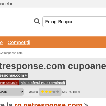
oanelor.
re
Competiţii
n Getresponse.com
tresponse.com cupoane 
response.com
rte actuale
nici o ofertă nu e terminată
Votare:
(2.97/5, 158x)
te la
ro.getresponse.com