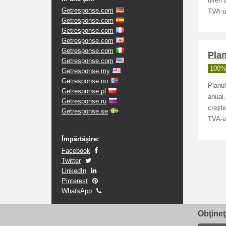
diferi
Getresponse.com
TVA-ul
Getresponse.com
Getresponse.com
Getresponse.com
Getresponse.com
Plan
Getresponse.com
100% 
Getresponse.my
Getresponse.no
Planul
Getresponse.pl
anual.
Getresponse.ru
crește
Getresponse.se
TVA-ul
Împărtăşire:
Facebook
Twitter
LinkedIn
Pinterest
WhatsApp
Obţineţ