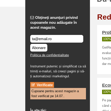
Red
Obţineţi anunţuri privind
cupoanele nou adăugate în
acest magazin.
Prob
100% 
Abonare
GetRes
evalua
Politica de confidentialitate
funcți
dar mo
Instrument puternic și simplificat ca să
trimiți e-mailuri, să creezi pagini și să-
ți automatizezi marketingul.
Verificate
Econ
Cupoane pentru acest magazin a
100% 
fost verificat pe 14.07..
Pe pag
când a
În alte ţări: