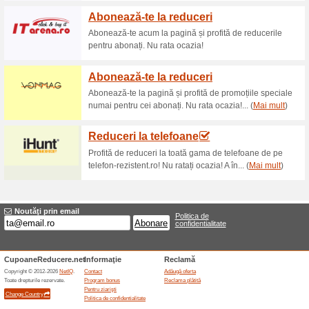
Reduceri şi ocazii a
Cod promoțional Farn
comenzi online peste 
61% a funcţionat
Cupon
Cod promoțional Farnell.com 
RON.