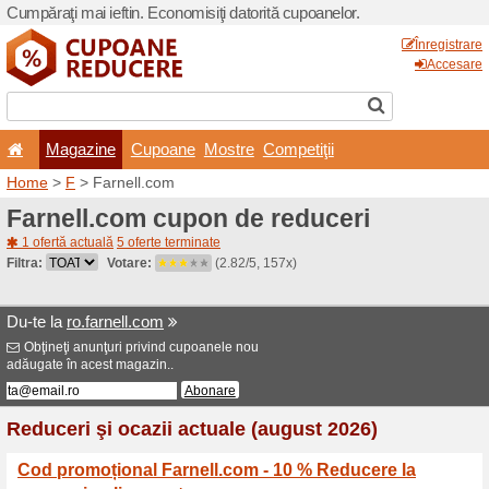
Cumpăraţi mai ieftin. Econom
Magazine
Cupoane
Home
>
F
> Farnell.com