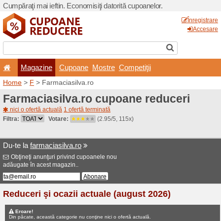
Cumpăraţi mai ieftin. Econom
Magazine
Cupoane
Home
>
F
> Farmaciasilva.