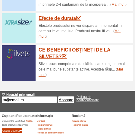
Reduceri şi ocazii a
Eroare!
Din păcate, această categorie nu co
Vizitați farmaciasilva.ro
Adăugă oferta
Oferte terminate... (1x)