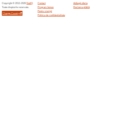
Oferte asemanatoar
20 lei
Lei
190 lei +
ca primul
mult
)