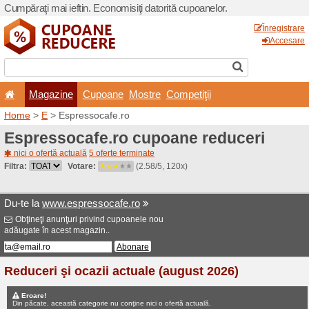
Cumpăraţi mai ieftin. Econom
Magazine
Cupoane
Home
>
E
> Espressocafe.