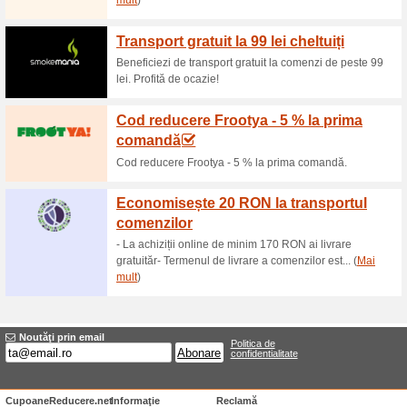
Reduceri şi ocazii a
Eroare!
Din păcate, această categorie nu co
Vizitați www.espressocafe.ro
Adăugă oferta
Oferte terminate... (5x)