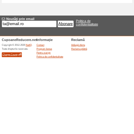
Reduceri şi ocazii a
Transport gratuit la 
100% a funcţionat
Oferte-spe
English Home România oferă t
depășesc 250 Lei. Pragul se ve
plată. Adresa de livrare, metod
produsele voluminoase și even