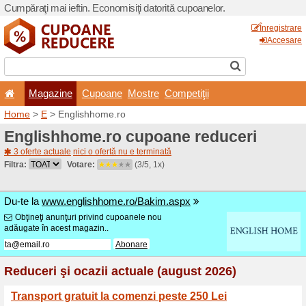
Cumpăraţi mai ieftin. Econom
Magazine
Cupoane
Home
>
E
> Englishhome.r