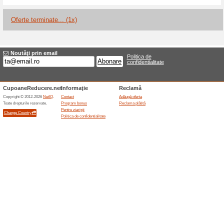
Reduceri şi ocazii a
Trei bariere SELECT
100% a funcţionat
Oferte-spe
Pachetul popular cu trei bari
160x200 cm este afișat la 694
cu transport gratuit și produs 
conținutul, montajul, livrarea 