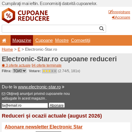
Cumpăraţi mai ieftin. Econom
Magazine
Cupoane
Home
>
E
> Electronic-Star