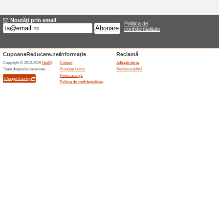
Summer sale, reducer
75% a funcţionat
Oferte-spec
Summer sale, reduceri de pân
Oferte atractive doar
100% a funcţionat
Oferte-spe
Abonează-te acum la pagină și
rata ocazia!