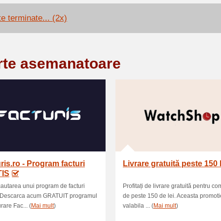
e terminate... (2x)
rte asemanatoare
ris.ro - Program facturi
Livrare gratuită peste 150 l
IS
 cautarea unui program de facturi
Profitați de livrare gratuită pentru c
? Descarca acum GRATUIT programul
de peste 150 de lei. Aceasta promoti
rare Fac... (
Mai mult
)
valabila ... (
Mai mult
)