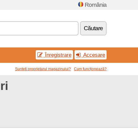
România
Căutare
Înregistrare
Accesare
Sunteţi proprietarul magazinului?
Cum funcționează?
ri