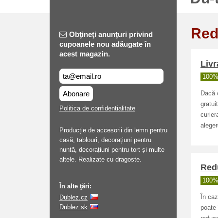
Red
Obţineţi anunţuri privind
cupoanele nou adăugate în
acest magazin.
Livr
100% 
Abonare
Dacă c
gratui
Politica de confidentialitate
curier
aleger
Producție de accesorii din lemn pentru
casă, tablouri, decorațiuni pentru
nuntă, decorațiuni pentru tort și multe
altele. Realizate cu dragoste.
Redu
100% 
În alte ţări:
Dublez.cz
În caz
Dublez.sk
poate 