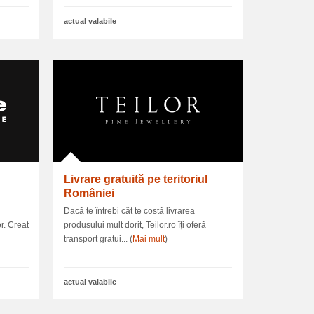
actual valabile
Livrare gratuită pe teritoriul
României
Dacă te întrebi cât te costă livrarea
r. Creat
produsului mult dorit, Teilor.ro îți oferă
transport gratui... (
Mai mult
)
actual valabile