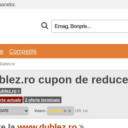
oanelor.
re
Competiţii
 Dublez.ro
blez.ro cupon de reduce
blez.ro
rte actuale
2 oferte terminate
Votare:
(3/5, 1x)
te la
www.dublez.ro