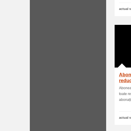
actual v
Abone
reduc
Aboneaz
toate r
abonați.
actual v