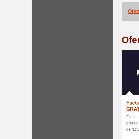
Ofert
Ofe
Factu
GRAT
Esti in
gratis
de factu