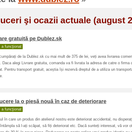
uceri şi ocazii actuale (august 
are gratuită pe Dublez.sk
a funcţionat
umpărați de la Dublez.sk cu mai mult de 375 de lei, veți avea livrarea comen
t. Daca alegi Livrare gratuita, comanda va fi livrata la adresa de catre o firma 
at. Pentru transport gratuit, aceștia își rezervă dreptul de a utiliza un transport
e.
cere la o piesă nouă în caz de deteriorare
a funcţionat
ul în care un produs din atelierul nostru este deteriorat accidental, nu disperaț
întâmpla să l-ați scăpat, să fiți deteriorat etc. Dacă sunteți interesat, vă vor of