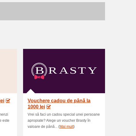
ei
Vouchere cadou de până la
1000 lei
omenzi
Vrei să faci un cadou special unei persoane
e este
apropiate? Alege un voucher Brasty în
valoare de până... (
Mai mult
)