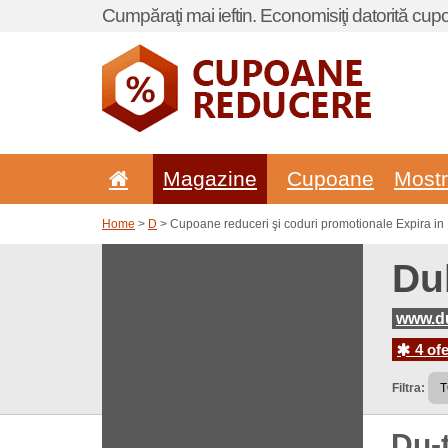
Cumpăraţi mai ieftin. Economisiţi datorită cup
Magazine
Cupoane
Most
Home
>
D
> Cupoane reduceri şi coduri promotionale Expira in
Du
www.du
4 ofe
Filtra:
Du-