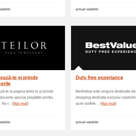
alabile
actual valabile
ază-te și prinde
Duty free experiance
erile
ă-te la pagina teilor.ro și prinde
BestValue este singura destinatie de
educerile special pregătite pentru
shopping dedicata exclusiv calatorilo
 Nu r... (
Mai mult
)
sa te rasfete ... (
Mai mult
)
alabile
actual valabile