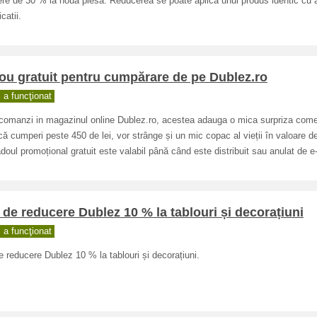
re de 30 % la noua piesa. Reducerea se poate aplica unui produs identic cu 
catii.
u gratuit pentru cumpărare de pe Dublez.ro
a funcţionat
comanzi in magazinul online Dublez.ro, acestea adauga o mica surpriza comen
că cumperi peste 450 de lei, vor strânge și un mic copac al vieții în valoare d
adoul promoțional gratuit este valabil până când este distribuit sau anulat de e
de reducere Dublez 10 % la tablouri și decorațiuni
a funcţionat
 reducere Dublez 10 % la tablouri și decorațiuni.