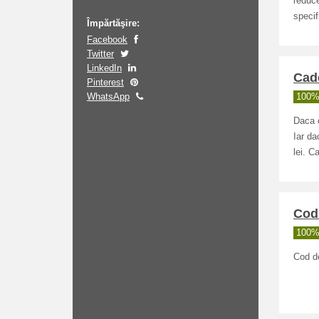
reduce
specifi
Împărtăşire:
Facebook
Twitter
LinkedIn
Cado
Pinterest
WhatsApp
100% 
Daca 
Iar da
lei. C
Cod 
100% 
Cod de