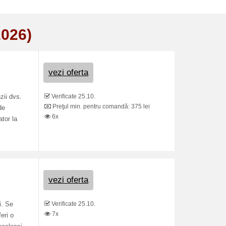
2026)
vezi oferta
Verificate 25.10.
zii dvs.
Preţul min. pentru comandă: 375 lei
de
6x
ator la
vezi oferta
Verificate 25.10.
i. Se
7x
eri o