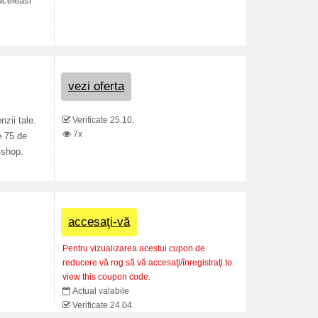
aceleasi
vezi oferta
Verificate 25.10.
zii tale.
7x
e 75 de
-shop.
accesaţi-vă
Pentru vizualizarea acestui cupon de
reducere vă rog să vă accesaţi/înregistraţi to
view this coupon code.
Actual valabile
Verificate 24.04.