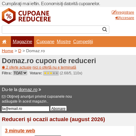
Cumpăraţi mai ieftin. Econom
Magazine
Cupoane
Home
>
D
> Domaz.ro