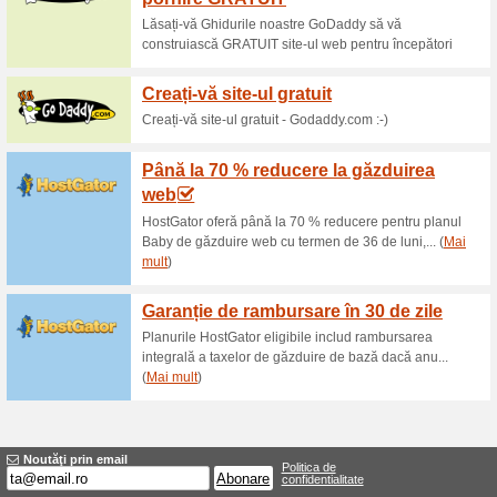
Reduceri şi ocazii a
3 minute web
59% a funcţionat
Oferte-spec
Inregistreaza domeniile web do
Registrar acreditat d