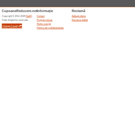
53% a funcţionat
Oferte-spec
Registrar acreditat domenii 
NAME
Oferte asemanatoar
Domeni
Primiți 