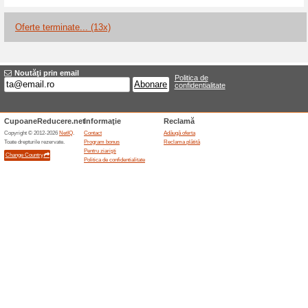
Reduceri şi ocazii a
Reducere de 50 % la 
100% a funcţionat
Oferte-spe
Perdeaua Lines din in plin, d
122,50 Lei în loc de 245,00 L
stoc epuizat la momentul verific
articolul revine în stoc. Prod