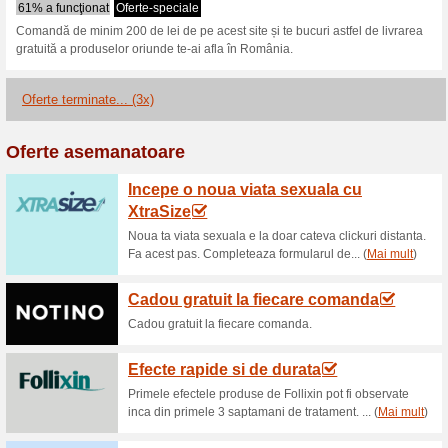
Cronomed.ro cu
1 ofertă actuală
3 oferte term
Filtra:
Votare:
Du-te la
cronomed.ro
Obţineţi anunţuri privind cu
adăugate în acest magazin..
A