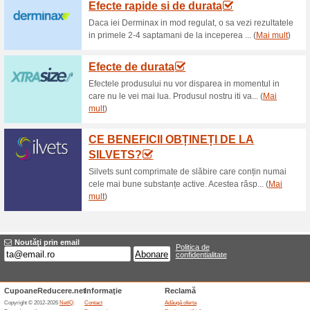
Reduceri şi ocazii a
Transport gratuit la 20
61% a funcţionat
Oferte-spec
Comandă de minim 200 de lei de
gratuită a produselor oriunde 