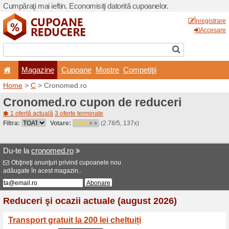
Cumpăraţi mai ieftin. Econom
Magazine
Cupoane
Home
>
C
> Cronomed.ro