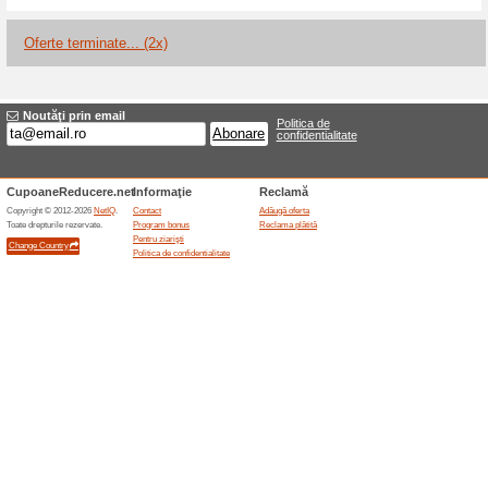
Reduceri şi ocazii a
Dobândă 0 % în primel
100% a funcţionat
Oferte-spe
Clienții noi CreditPrime pot b
pentru prima utilizare eligibil
conform condițiilor în interv
pentru acea perioadă; ulterior