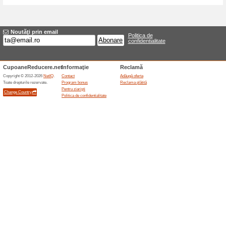
Reduceri şi ocazii a
Reducere de 25 % la p
100% a funcţionat
Cupon
CodeRevolution oferă 25 % red
pluginuri WordPress, prin cupo
Oferta este globală și este pr
taxele, reînnoirea automată, c