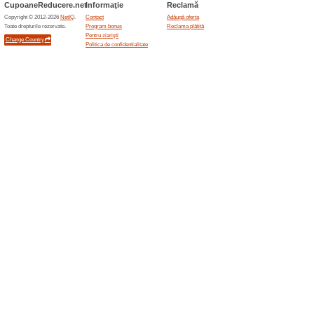
Reduceri şi ocazii a
Garanția eficienței
Recomandăm
100% a funcţi
Suntem convinși că Cellinea f
pentru fiecare cutie nedesigila
rezultatele obținute.