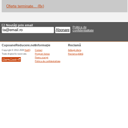
Reduceri şi ocazii a
Până la 40 % economi
100% a funcţionat
Oferte-spe
CarVertical România promovea
economii de până la 40 % față
exactă depinde de numărul de r
iar TVA se poate aplica. Rapoa