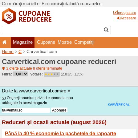
Cumpăraţi mai ieftin. Econom
Magazine
Cupoane
Home
>
C
> Carvertical.co