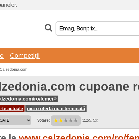
oanelor.
re
Competiţii
n Calzedonia.com
lzedonia.com cupoane r
lzedonia.com/ro/femei
rte actuale
nici o ofertă nu e terminată
Votare:
(2.2/5, 5x)
te la
www.calzedonia.com/ro/fe