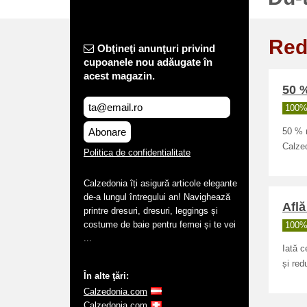
Red
Obţineţi anunţuri privind
cupoanele nou adăugate în
acest magazin.
50 
100% 
Abonare
50 % r
Calze
Politica de confidentialitate
Calzedonia îți asigură articole elegante
de-a lungul întregului an! Navighează
Află
printre dresuri, dresuri, leggings și
costume de baie pentru femei și te vei
100% 
...
Iată c
și red
În alte ţări:
Calzedonia.com
Calzedonia.com