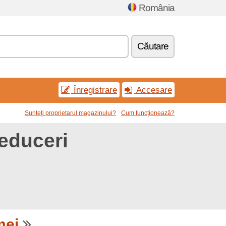
România
Căutare
Înregistrare
Accesare
Sunteţi proprietarul magazinului?
Cum funcționează?
educeri
mei