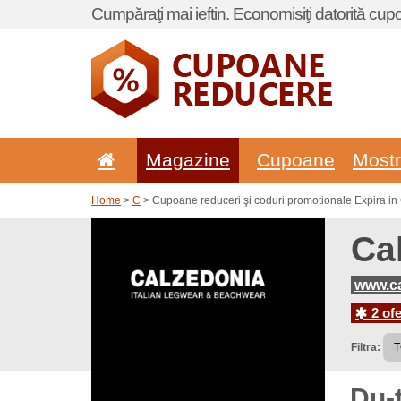
Cumpăraţi mai ieftin. Economisiţi datorită cup
Magazine
Cupoane
Most
Home
>
C
> Cupoane reduceri şi coduri promotionale Expira i
Ca
www.ca
2 ofe
Filtra:
Du-