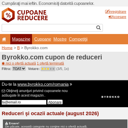
Cumpăraţi mai ieftin. Econom
Magazine
Cupoane
Home
>
B
> Byrokko.com