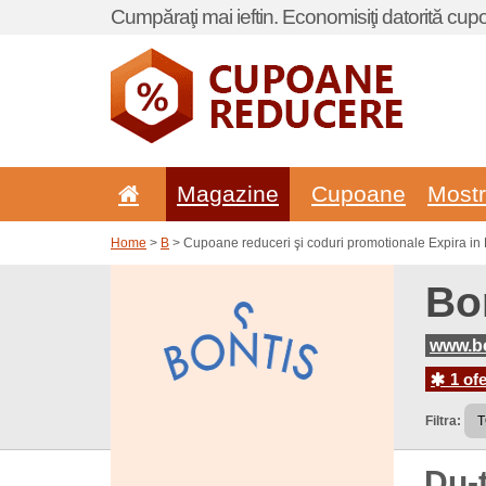
Cumpăraţi mai ieftin. Economisiţi datorită cup
Magazine
Cupoane
Most
Home
>
B
> Cupoane reduceri şi coduri promotionale Expira in 
Bo
www.bo
1 ofe
Filtra:
Du-