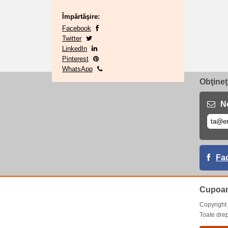
Împărtăşire:
Facebook
Twitter
LinkedIn
Pinterest
WhatsApp
Obţineţ
No
Fa
Cupoan
Copyrigh
Toate drep