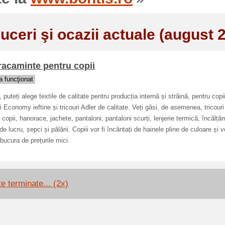
uceri şi ocazii actuale (august 
acaminte pentru copii
 funcţionat
, puteți alege textile de calitate pentru producția internă și străină, pentru copi
ri Economy ieftine și tricouri Adler de calitate. Veți găsi, de asemenea, tricouri
 copii, hanorace, jachete, pantaloni, pantaloni scurți, lenjerie termică, încălță
de lucru, șepci și pălării. Copiii vor fi încântați de hainele pline de culoare și v
 bucura de prețurile mici.
e terminate... (2x)