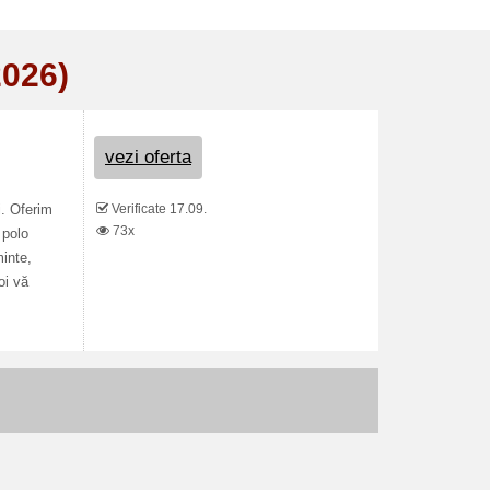
2026)
vezi oferta
Verificate 17.09.
i. Oferim
73x
 polo
minte,
oi vă