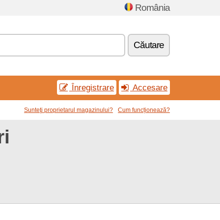
România
Căutare
Înregistrare
Accesare
Sunteţi proprietarul magazinului?
Cum funcționează?
ri