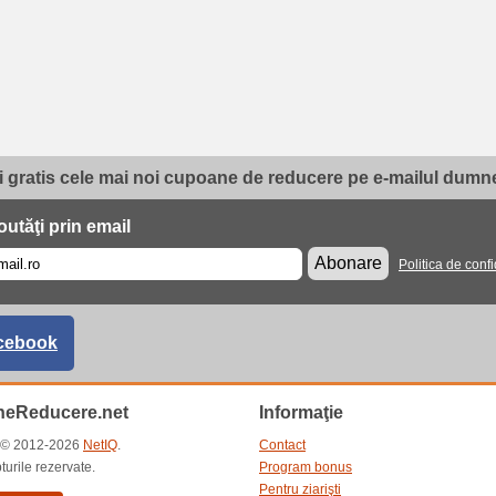
i gratis cele mai noi cupoane de reducere pe e-mailul dumne
utăţi prin email
Abonare
Politica de confi
cebook
eReducere.net
Informaţie
t © 2012-2026
NetIQ
.
Contact
turile rezervate.
Program bonus
Pentru ziarişti