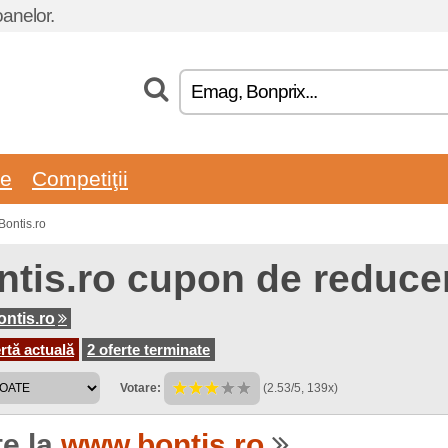
oanelor.
re
Competiţii
Bontis.ro
ntis.ro cupon de reduce
ntis.ro
rtă actuală
2 oferte terminate
Votare:
(2.53/5, 139x)
te la
www.bontis.ro