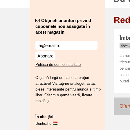
Red
Obţineţi anunţuri privind
cupoanele nou adăugate în
acest magazin.
Îmbr
45% a
Abonare
La noi
tricou
Politica de confidentialitate
pentru
haine 
O gamă largă de haine la prețuri
puteți
atractive! Vizitați-ne și alegeți astăzi
piese interesante pentru muncă și timp
liber. Oferim o gamă vastă, livrare
rapidă și ...
Ofert
În alte ţări:
Bontis.hu