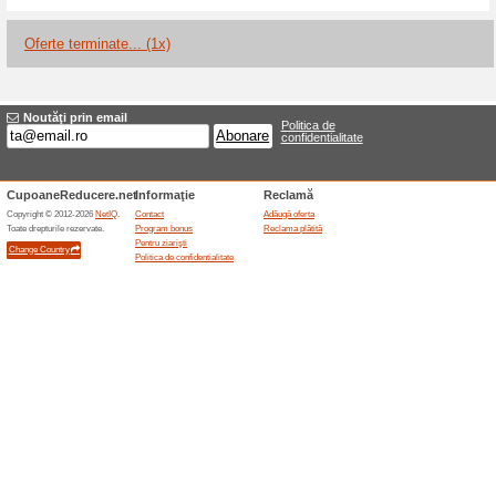
Reduceri şi ocazii a
Abonament Bobstar c
100% a funcţionat
Oferte-spe
Abonamentul global Bobstar co
reducere directă la aproape înt
deja reduse. Include și 2 % Bob
Abonamentul se reînnoiește au