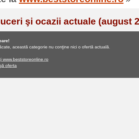
uceri şi ocazii actuale (august 
oare!
ăcate, această categorie nu conţine nici o ofertă actuală.
ați www.beststoreonline.ro
ă oferta