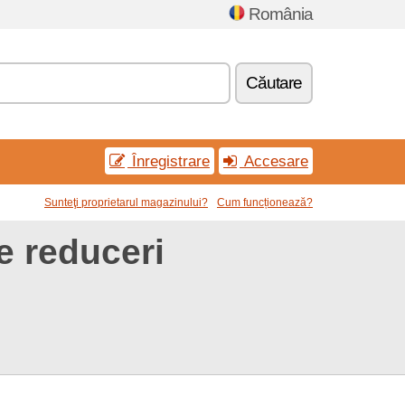
România
Căutare
Înregistrare
Accesare
Sunteţi proprietarul magazinului?
Cum funcționează?
e reduceri