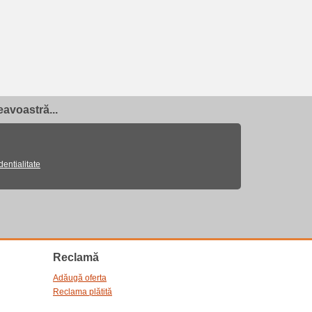
avoastră...
dentialitate
Reclamă
Adăugă oferta
Reclama plătită