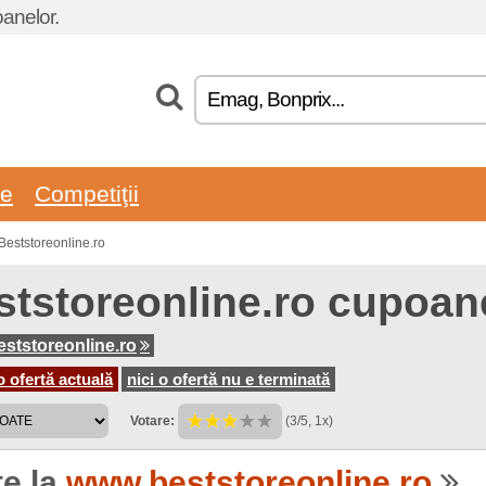
oanelor.
re
Competiţii
Beststoreonline.ro
ststoreonline.ro cupoan
ststoreonline.ro
o ofertă actuală
nici o ofertă nu e terminată
Votare:
(3/5, 1x)
te la
www.beststoreonline.ro