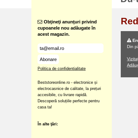
Red
Obţineţi anunţuri privind
cupoanele nou adăugate în
acest magazin.
Er
Din p
Vizit
Abonare
Adăug
Politica de confidentialitate
Beststoreonline.ro - electronice și
electrocasnice de calitate, la prețuri
accesibile, cu livrare rapidă.
Descoperă soluțiile perfecte pentru
casa ta!
În alte ţări: