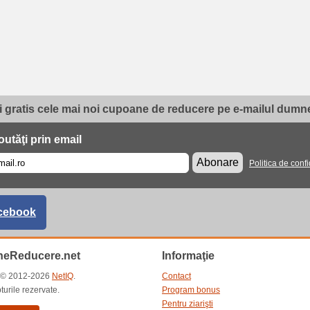
i gratis cele mai noi cupoane de reducere pe e-mailul dumne
utăţi prin email
Abonare
Politica de confi
cebook
eReducere.net
Informaţie
t © 2012-2026
NetIQ
.
Contact
turile rezervate.
Program bonus
Pentru ziarişti