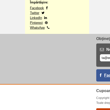
Împărtăşire:
Facebook
Twitter
LinkedIn
Pinterest
WhatsApp
Obţineţ
No
Fa
Cupoan
Copyrigh
Toate drep