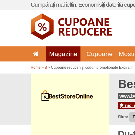
Cumpăraţi mai ieftin. Economisiţi datorită cup
Magazine
Cupoane
Most
Home
>
B
> Cupoane reduceri şi coduri promotionale Expira in 
Be
www.be
nici 
Filtra:
Du-