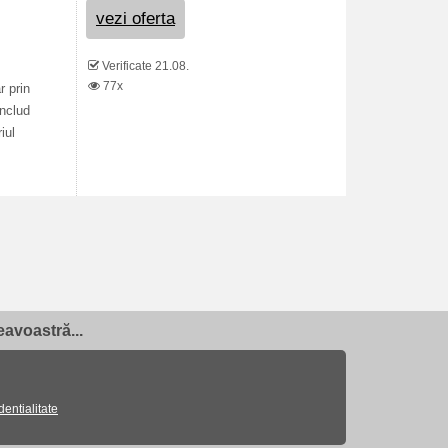
vezi oferta
Verificate 21.08.
77x
r prin
includ
iul
avoastră...
dentialitate