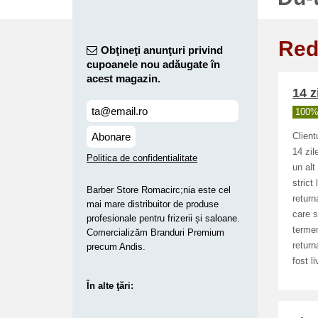
Red
Obţineţi anunţuri privind
cupoanele nou adăugate în
acest magazin.
14 z
100% 
Abonare
Client
14 zil
Politica de confidentialitate
un alt
strict
Barber Store Romacirc;nia este cel
return
mai mare distribuitor de produse
care s
profesionale pentru frizerii și saloane.
termen
Comercializăm Branduri Premium
return
precum Andis.
fost l
În alte ţări: