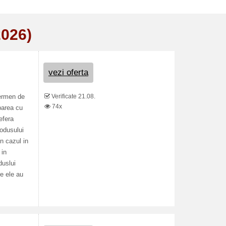
2026)
vezi oferta
Verificate 21.08.
termen de
74x
barea cu
efera
rodusului
In cazul in
 in
duslui
e ele au