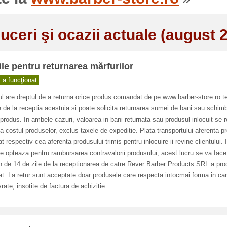
uceri şi ocazii actuale (august 
ile pentru returnarea mărfurilor
a funcţionat
ul are dreptul de a returna orice produs comandat de pe www.barber-store.ro 
e de la receptia acestuia si poate solicita returnarea sumei de bani sau schim
 produs. In ambele cazuri, valoarea in bani returnata sau produsul inlocuit se r
 la costul produselor, exclus taxele de expeditie. Plata transportului aferenta p
at respectiv cea aferenta produsului trimis pentru inlocuire ii revine clientului. 
e opteaza pentru rambursarea contravalorii produsului, acest lucru se va face
 de 14 de zile de la receptionarea de catre Rever Barber Products SRL a pro
at. La retur sunt acceptate doar produsele care respecta intocmai forma in car
ivrate, insotite de factura de achizitie.