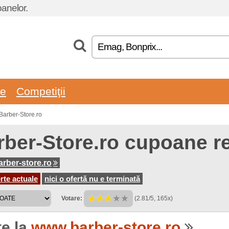
oanelor.
re
Competiţii
Barber-Store.ro
rber-Store.ro cupoane r
rber-store.ro
rte actuale
nici o ofertă nu e terminată
Votare:
(2.81/5, 165x)
te la
www.barber-store.ro