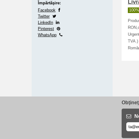
Livr
Împărtăşire:
Facebook
100% 
Twitter
Produs
LinkedIn
RON,co
Pinterest
Urgent
WhatsApp
TVA.) 
Român
Obţineţ
No