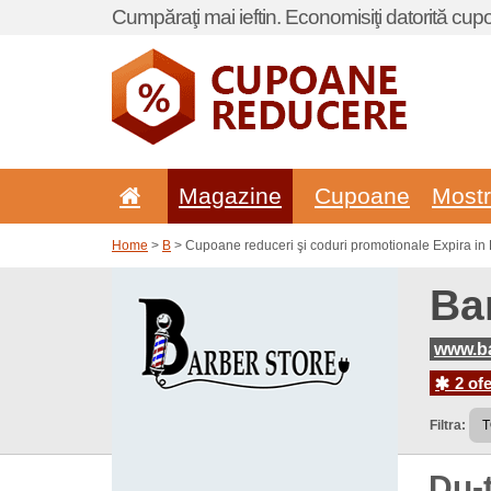
Cumpăraţi mai ieftin. Economisiţi datorită cup
Magazine
Cupoane
Most
Home
>
B
> Cupoane reduceri şi coduri promotionale Expira in 
Ba
www.ba
2 ofe
Filtra:
Du-