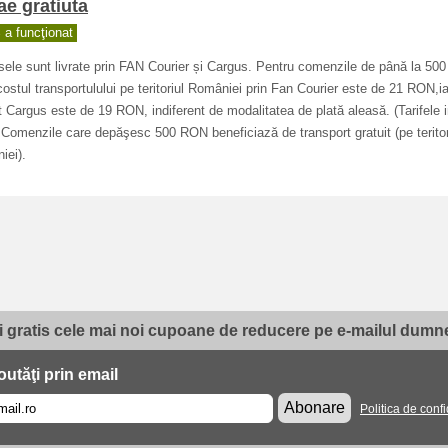
ae gratiuta
a funcţionat
ele sunt livrate prin FAN Courier și Cargus. Pentru comenzile de până la 500
stul transportulului pe teritoriul României prin Fan Courier este de 21 RON,ia
 Cargus este de 19 RON, indiferent de modalitatea de plată aleasă. (Tarifele 
Comenzile care depăşesc 500 RON beneficiază de transport gratuit (pe teritor
iei).
i gratis cele mai noi cupoane de reducere pe e-mailul dumne
utăţi prin email
Abonare
Politica de confi