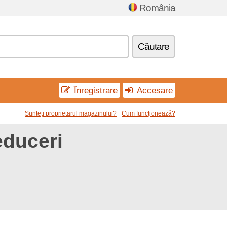
România
Căutare
Înregistrare
Accesare
Sunteţi proprietarul magazinului?
Cum funcționează?
educeri