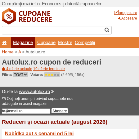
Cumpăraţi mai ieftin. Econom
Magazine
Cupoane
Home
>
A
> Autolux.ro