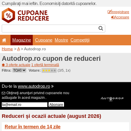
Cumpăraţi mai ieftin. Econom
Magazine
Cupoane
Home
>
A
> Autodrop.ro