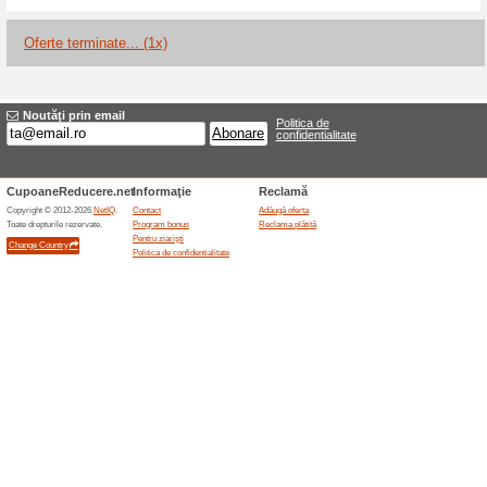
Reduceri şi ocazii a
Retur în termen de 14 
100% a funcţionat
Oferte-spe
AutoDrop permite retragerea di
de 14 zile de la primirea bunu
separat. Produsul trebuie retu
solicita costuri pentru readucer