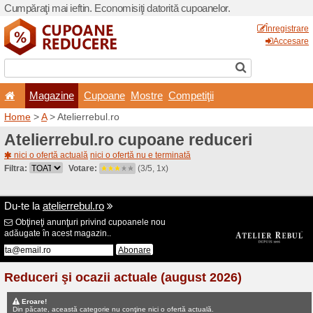
Cumpăraţi mai ieftin. Econom
Magazine
Cupoane
Home
>
A
> Atelierrebul.ro