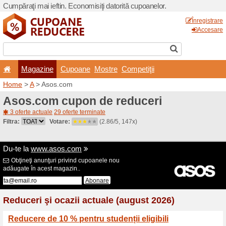
Cumpăraţi mai ieftin. Econom
Magazine
Cupoane
Home
>
A
> Asos.com