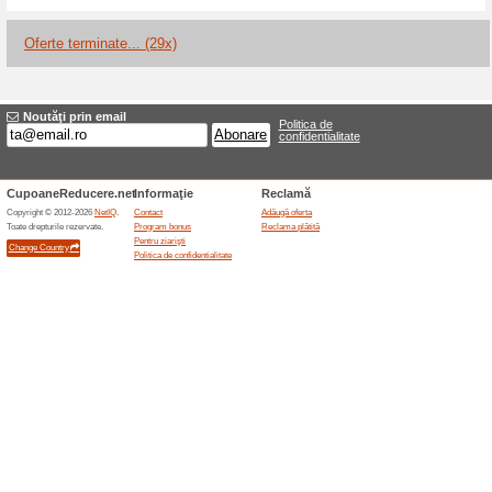
Reduceri şi ocazii a
Reducere de 10 % pentr
100% a funcţionat
Oferte-spe
Studenții eligibili pot obține
codul unic în câmpul pentru pro
programelor și regiunilor acc
exclude, între altele, articolel