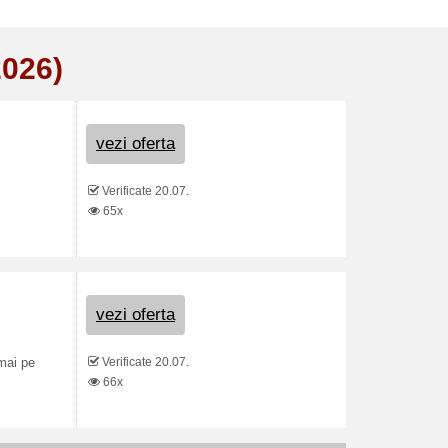
2026)
vezi oferta
Verificate 20.07.
65x
vezi oferta
Verificate 20.07.
umai pe
66x