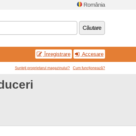
România
Căutare
Înregistrare
Accesare
Sunteţi proprietarul magazinului?
Cum funcționează?
duceri