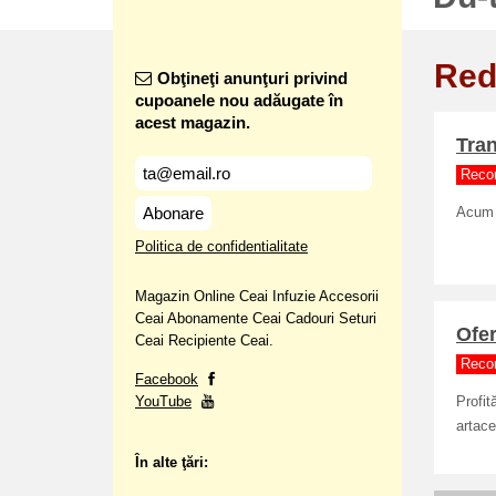
Red
Obţineţi anunţuri privind
cupoanele nou adăugate în
acest magazin.
Tran
Reco
Abonare
Acum a
Politica de confidentialitate
Magazin Online Ceai Infuzie Accesorii
Ceai Abonamente Ceai Cadouri Seturi
Ofer
Ceai Recipiente Ceai.
Reco
Facebook
YouTube
Profit
artace
În alte ţări: