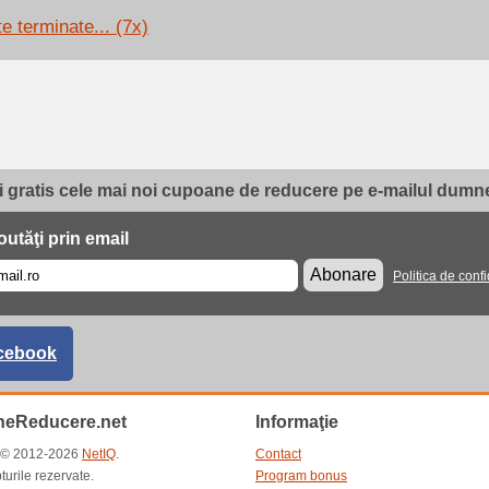
e terminate... (7x)
i gratis cele mai noi cupoane de reducere pe e-mailul dumne
utăţi prin email
Abonare
Politica de confi
cebook
eReducere.net
Informaţie
t © 2012-2026
NetIQ
.
Contact
turile rezervate.
Program bonus