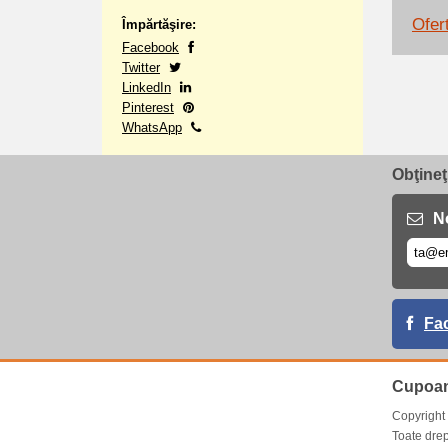
Ofert
Împărtăşire:
Facebook
Twitter
LinkedIn
Pinterest
WhatsApp
Obţineţ
No
Fa
Cupoan
Copyrigh
Toate drep