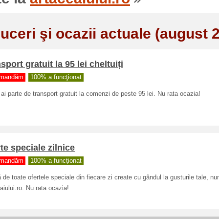
uceri şi ocazii actuale (august 
sport gratuit la 95 lei cheltuiți
mandăm
100% a funcţionat
i parte de transport gratuit la comenzi de peste 95 lei. Nu rata ocazia!
te speciale zilnice
mandăm
100% a funcţionat
ă de toate ofertele speciale din fiecare zi create cu gândul la gusturile tale, n
aiului.ro. Nu rata ocazia!