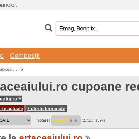
oanelor.
re
Competiţii
rtaceaiului.ro
taceaiului.ro cupoane re
iului.ro
rte actuale
7 oferte terminate
Votare:
(2.71/5, 159x)
te la
artaceaiului.ro