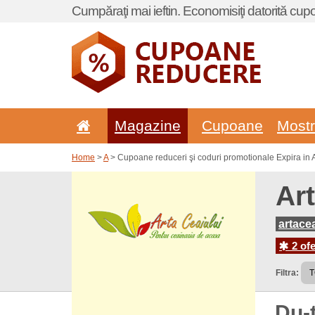
Cumpăraţi mai ieftin. Economisiţi datorită cup
Magazine
Cupoane
Most
Home
>
A
> Cupoane reduceri şi coduri promotionale Expira in A
Ar
artacea
2 ofe
Filtra:
Du-