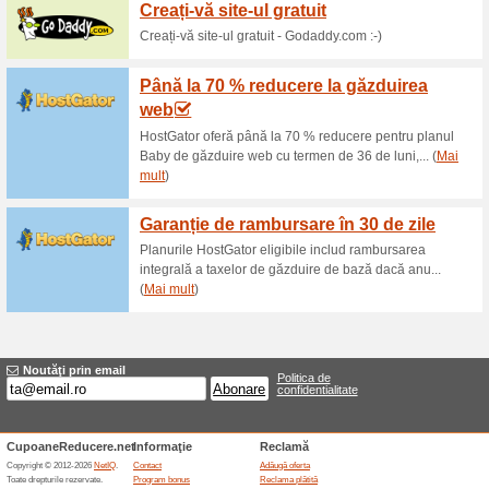
Reduceri şi ocazii a
Instant Trust and Aut
53% a funcţionat
Oferte-spec
Domeniile premium ofera de as
autoritate. Utilizatorii vor av
afaceri cu www.fonduri.ro ver