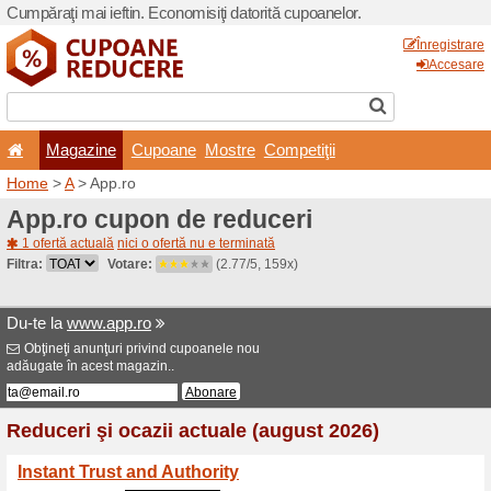
Cumpăraţi mai ieftin. Econom
Magazine
Cupoane
Home
>
A
> App.ro