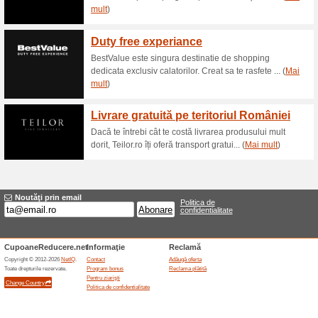
Reduceri şi ocazii a
Eroare!
Din păcate, această categorie nu co
Vizitați www.androvelli.ro
Adăugă oferta
Oferte asemanatoar