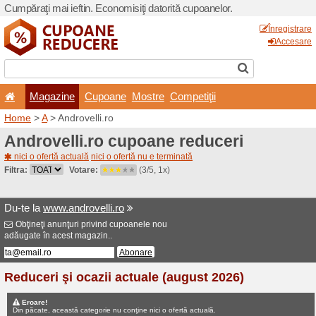
Cumpăraţi mai ieftin. Econom
Magazine
Cupoane
Home
>
A
> Androvelli.ro